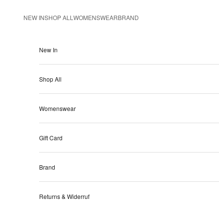
Ir al contenido
NEW IN
SHOP ALL
WOMENSWEAR
BRAND
New In
Shop All
Womenswear
Gift Card
Brand
Returns & Widerruf