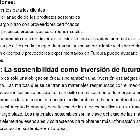
iones:
entes para los clientes
lor añadido de los productos sostenibles
largo plazo con proveedores certificados
 procesos productivos para reducir costes
d a menudo requiere inversiones iniciales más elevadas, pero éstas pue
os positivos en la imagen de marca, la lealtad del cliente y el ahorro d
on expertos y proveedores experimentados en Turquía puede ayudarle 
os.
 La sostenibilidad como inversión de futur
no es sólo una obligación ética, sino también una inversión estratégica e
oda. Las marcas que se centran en materiales respetuosos con el medi
oducción justas se posicionan con éxito en un segmento de mercado e
amente a la protección de nuestro medio ambiente. Integre materiales 
su estrategia de marca y benefíciese de los efectos positivos en su imag
 a largo plazo. Los materiales sostenibles son la clave del éxito de las 
os
elementos esenciales
y contáctenos para obtener más información so
producción sostenible en Turquía.