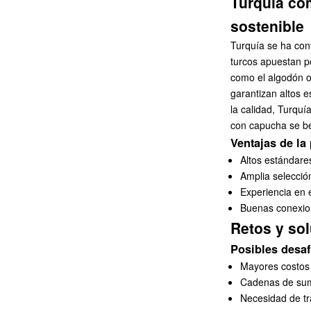
Turquía com
sostenible
Turquía se ha conv
turcos apuestan po
como el algodón o
garantizan altos e
la calidad, Turqu
con capucha
se be
Ventajas de la 
Altos estándare
Amplia selecció
Experiencia en e
Buenas conexion
Retos y so
Posibles desaf
Mayores costos 
Cadenas de sum
Necesidad de tr