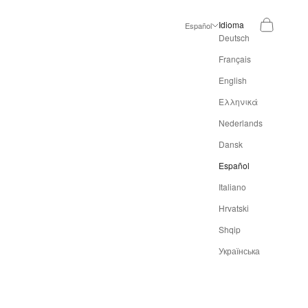
Buscar
Cesta
Idioma
Español
Deutsch
Français
English
Ελληνικά
Nederlands
Dansk
Español
Italiano
Hrvatski
Shqip
Українська