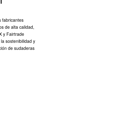
l
s fabricantes
s de alta calidad,
X y Fairtrade
a sostenibilidad y
ción de sudaderas