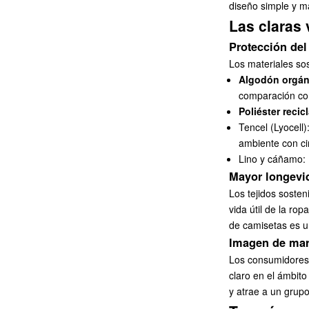
diseño simple y ma
Las claras 
Protección de
Los materiales so
Algodón orgán
comparación con
Poliéster recic
Tencel (Lyocell
ambiente con ci
Lino y cáñamo: 
Mayor longevi
Los tejidos sosten
vida útil de la ro
de camisetas
es u
Imagen de marc
Los consumidores 
claro en el ámbito
y atrae a un grup