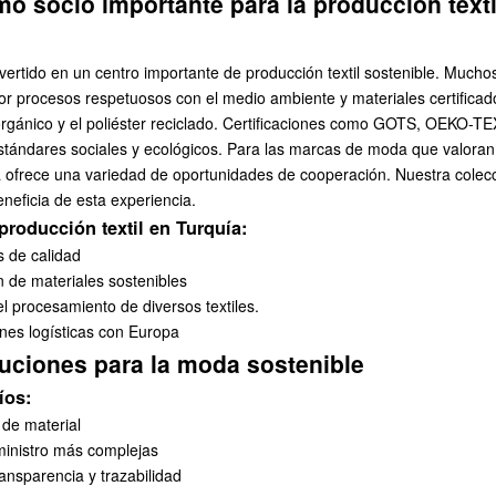
o socio importante para la producción texti
ertido en un centro importante de producción textil sostenible. Mucho
r procesos respetuosos con el medio ambiente y materiales certificado
rgánico y el poliéster reciclado. Certificaciones como GOTS, OEKO-TE
stándares sociales y ecológicos. Para las marcas de moda que valoran l
ía ofrece una variedad de oportunidades de cooperación. Nuestra
colec
neficia de esta experiencia.
producción textil en Turquía:
s de calidad
n de materiales sostenibles
l procesamiento de diversos textiles.
es logísticas con Europa
luciones para la moda sostenible
íos:
de material
inistro más complejas
ansparencia y trazabilidad