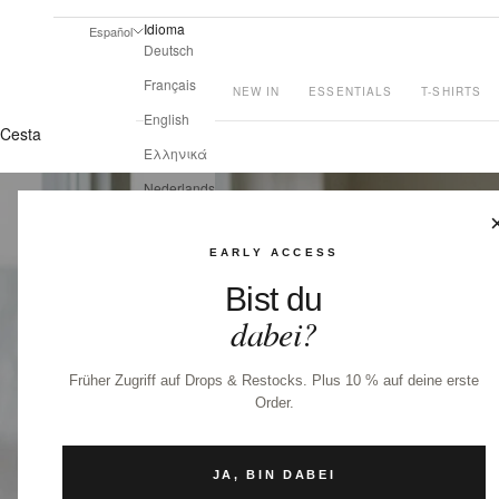
Idioma
Español
Deutsch
Français
NEW IN
ESSENTIALS
T-SHIRTS
English
Cesta
Ελληνικά
Nederlands
Dansk
EARLY ACCESS
Español
Bist du
Italiano
dabei?
Hrvatski
Shqip
Früher Zugriff auf Drops & Restocks. Plus 10 % auf deine erste
Українська
Order.
JA, BIN DABEI