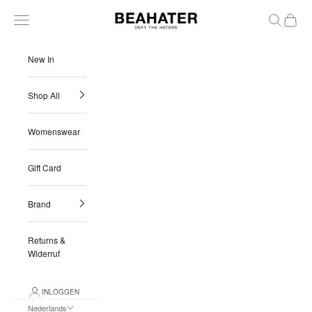
Naar inhoud
BEAHATER
Menu
Zoeken
Winkel
New In
Shop All
Womenswear
Gift Card
Brand
Returns &
Widerruf
INLOGGEN
Nederlands