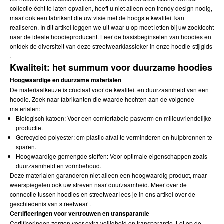
collectie écht te laten opvallen, heeft u niet alleen een trendy design nodig,
maar ook een fabrikant die uw visie met de hoogste kwaliteit kan
realiseren. In dit artikel leggen we uit waar u op moet letten bij uw zoektocht
naar de ideale hoodieproducent. Leer
de basisbeginselen van hoodies
en
ontdek de diversiteit van deze streetwearklassieker in onze hoodie-stijlgids
.
Kwaliteit: het summum voor duurzame hoodies
Hoogwaardige en duurzame materialen
De materiaalkeuze is cruciaal voor de kwaliteit en duurzaamheid van een
hoodie. Zoek naar fabrikanten die waarde hechten aan de volgende
materialen:
Biologisch katoen: Voor een comfortabele pasvorm en milieuvriendelijke
productie.
Gerecycled polyester: om plastic afval te verminderen en hulpbronnen te
sparen.
Hoogwaardige gemengde stoffen: Voor optimale eigenschappen zoals
duurzaamheid en vormbehoud.
Deze materialen garanderen niet alleen een hoogwaardig product, maar
weerspiegelen ook uw streven naar duurzaamheid. Meer over de
connectie tussen hoodies en streetwear lees je in ons artikel over
de
geschiedenis van streetwear
.
Certificeringen voor vertrouwen en transparantie
Certificeringen zorgen voor extra veiligheid en transparantie. Let op de