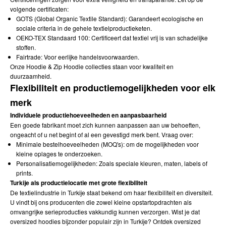
volgende certificaten:
GOTS (Global Organic Textile Standard): Garandeert ecologische en
sociale criteria in de gehele textielproductieketen.
OEKO-TEX Standaard 100: Certificeert dat textiel vrij is van schadelijke
stoffen.
Fairtrade: Voor eerlijke handelsvoorwaarden.
Onze
Hoodie & Zip Hoodie
collecties staan ​​voor kwaliteit en
duurzaamheid.
Flexibiliteit en productiemogelijkheden voor elk
merk
Individuele productiehoeveelheden en aanpasbaarheid
Een goede fabrikant moet zich kunnen aanpassen aan uw behoeften,
ongeacht of u net begint of al een gevestigd merk bent. Vraag over:
Minimale bestelhoeveelheden (MOQ's): om de mogelijkheden voor
kleine oplages te onderzoeken.
Personalisatiemogelijkheden: Zoals speciale kleuren, maten, labels of
prints.
Turkije als productielocatie met grote flexibiliteit
De textielindustrie in Turkije staat bekend om haar flexibiliteit en diversiteit.
U vindt bij ons producenten die zowel kleine opstartopdrachten als
omvangrijke serieproducties vakkundig kunnen verzorgen. Wist je dat
oversized hoodies bijzonder populair zijn in Turkije? Ontdek
oversized