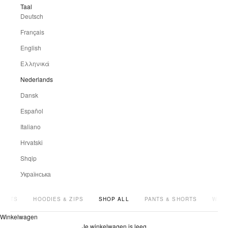
Taal
Deutsch
Français
English
Ελληνικά
Nederlands
Dansk
Español
Italiano
Hrvatski
Shqip
Українська
SHIRTS
HOODIES & ZIPS
SHOP ALL
PANTS & SHORTS
WOM
Winkelwagen
Je winkelwagen is leeg