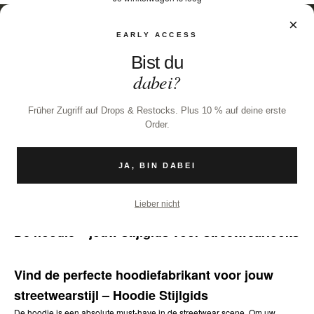
×
EARLY ACCESS
Bist du
dabei?
Früher Zugriff auf Drops & Restocks. Plus 10 % auf deine erste
Order.
JA, BIN DABEI
9 nov. 2024
Lieber nicht
De hoodie – jouw stijlgids voor streetwearlooks
Vind de perfecte hoodiefabrikant voor jouw
streetwearstijl – Hoodie Stijlgids
De hoodie is een absolute must-have in de streetwear scene. Om uw