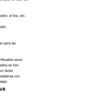
dón, el lino, etc.
mplo,
ar para las
rtificados como
zados se han
un factor
sudaderas con
idad.
sus