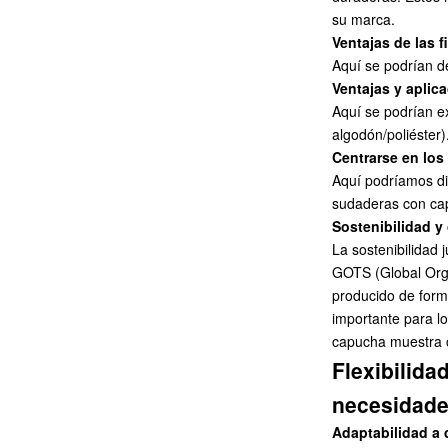
su marca.
Ventajas de las f
Aquí se podrían de
Ventajas y aplic
Aquí se podrían ex
algodón/poliéster)
Centrarse en los
Aquí podríamos dis
sudaderas con capu
Sostenibilidad y
La sostenibilidad
GOTS (Global Orga
producido de form
importante para l
capucha
muestra c
Flexibilida
necesidad
Adaptabilidad a 