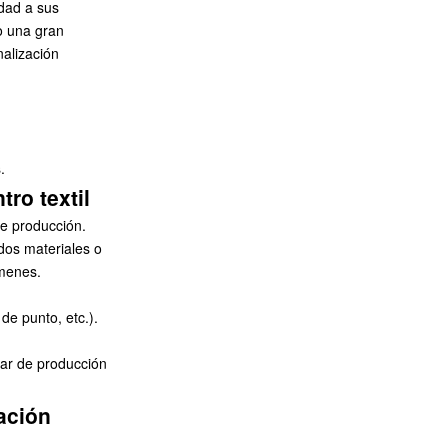
dad a sus
o una gran
nalización
.
ro textil
de producción.
dos materiales o
úmenes.
de punto, etc.).
gar de producción
ación