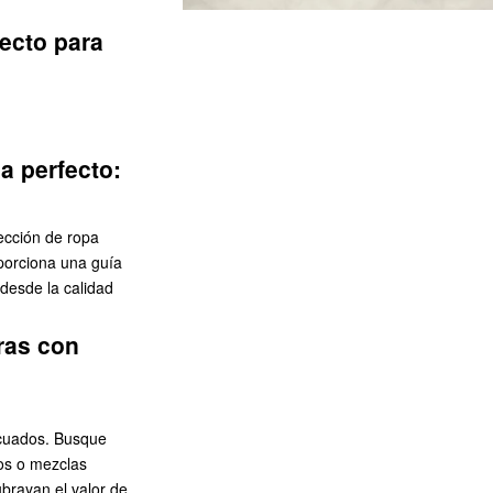
ecto para
a perfecto:
ección de ropa
oporciona una guía
desde la calidad
ras con
ecuados. Busque
dos o mezclas
brayan el valor de