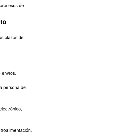
 procesos de
ito
os plazos de
.
e envíos.
na persona de
lectrónico,
etroalimentación.