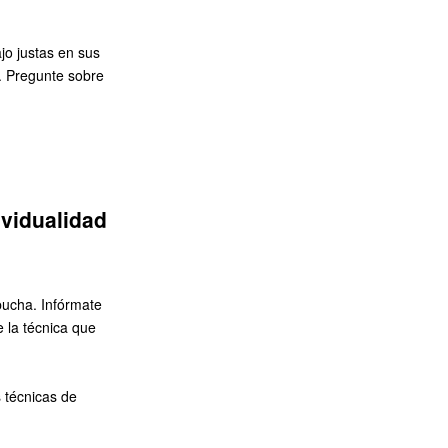
jo justas en sus
í. Pregunte sobre
ividualidad
pucha. Infórmate
e la técnica que
s técnicas de