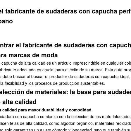
el fabricante de sudaderas con capucha perf
rbano
trar el fabricante de sudaderas con capuch
ara marcas de moda
capucha de alta calidad es un artículo imprescindible en cualquier col
fabricante adecuado es crucial para el éxito de su marca. Esta guía pr
e debe buscar al buscar el productor de sudaderas con capucha ideal, 
 la flexibilidad y los procesos de producción sustentables.
elección de materiales: la base para sudade
alta calidad
ta calidad para mayor durabilidad y comodidad.
sudadera con capucha comienza con la selección de los materiales ad
ilicen telas de alta calidad, como algodón orgánico, materiales recicla
no solo garantizan un ajuste cómodo y longevidad, sino que también su