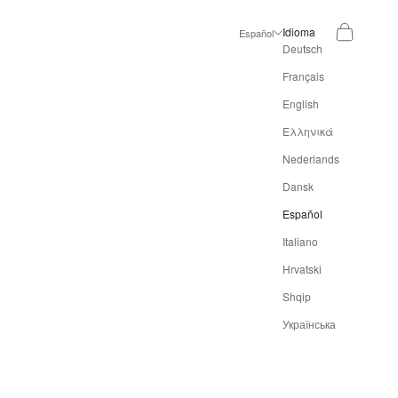
Buscar
Cesta
Idioma
Español
Deutsch
Français
English
Ελληνικά
Nederlands
Dansk
Español
Italiano
Hrvatski
Shqip
Українська