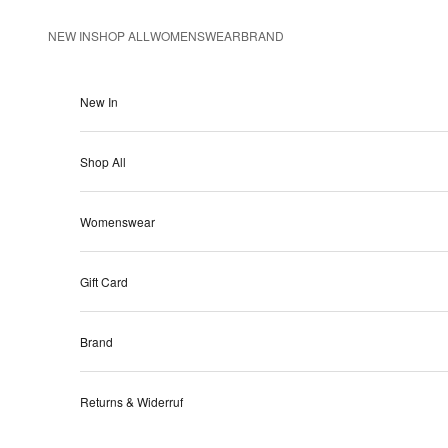
Ir al contenido
NEW IN
SHOP ALL
WOMENSWEAR
BRAND
New In
Shop All
Womenswear
Gift Card
Brand
Returns & Widerruf