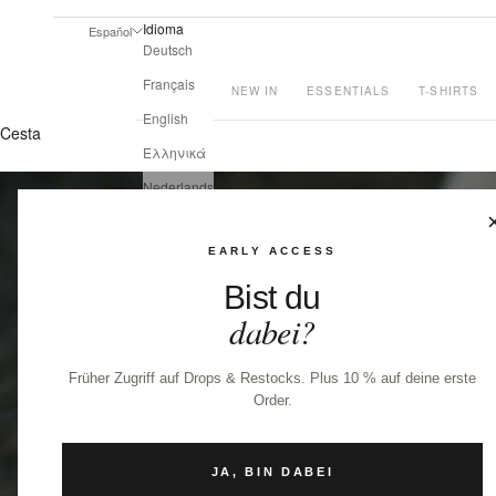
Idioma
Español
Deutsch
Français
NEW IN
ESSENTIALS
T-SHIRTS
English
Cesta
Ελληνικά
Nederlands
Dansk
EARLY ACCESS
Español
Bist du
Italiano
dabei?
Hrvatski
Shqip
Früher Zugriff auf Drops & Restocks. Plus 10 % auf deine erste
Українська
Order.
JA, BIN DABEI