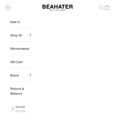
Ir al contenido
BEAHATER
Menú
Buscar
Cesta
New In
Shop All
Womenswear
Gift Card
Brand
Returns &
Widerruf
INICIAR
SESIÓN