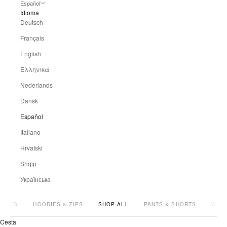
Español
Idioma
Deutsch
Français
English
Ελληνικά
Nederlands
Dansk
Español
Italiano
Hrvatski
Shqip
Українська
SHIRTS
HOODIES & ZIPS
SHOP ALL
PANTS & SHORTS
WOM
Cesta