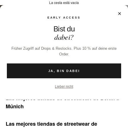
La cesta está vacía
×
EARLY ACCESS
Bist du
dabei?
Früher Zugriff auf Drops & Restocks. Plus 10 % auf deine erste
Order.
JA, BIN DABEI
19 dic 2024
Lieber nicht
Las mejores tiendas de streetwear: de Berlín a
Múnich
Las mejores tiendas de streetwear de