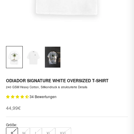
ODIADOR SIGNATURE WHITE OVERSIZED T-SHIRT
240 GSM Heavy Cotton, Silikondruck & strukturierte Details
34 Bewertungen
Angebot
44,99€
Größe:
S
M
L
XL
XXL