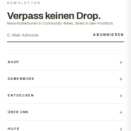
NEWSLETTER
Verpass keinen Drop.
Neue Kollektionen & Community-News, direkt in dein Postfach.
ABONNIEREN
+
SHOP
Neuheiten
+
T-Shirts
DAMENMODE
Hoodies & Zips
Damenmode
Hosen & Shorts
+
Damen Oberteile
ENTDECKEN
Caps & Accessoires
Damen Hosen
Essentials
Streetwear Guide
+
Outfits & Trends
ÜBER UNS
Insights & Stories
Über BEAHATER
Community Looks
+
Unsere Story
HILFE
Geschenkkarte