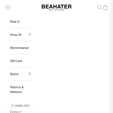
Zum Inhalt springen
BEAHATER
Menü
Suchen
Warenk
New In
Shop All
Womenswear
Gift Card
Brand
Returns &
Widerruf
ANMELDEN
Deutsch