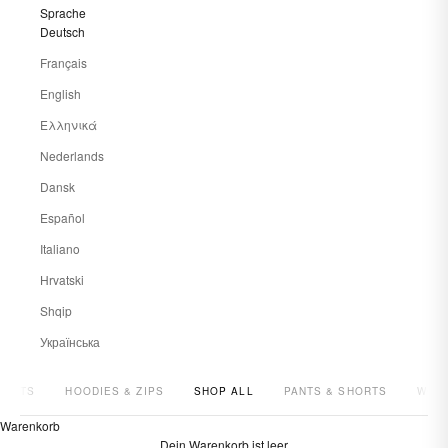
Sprache
Deutsch
Français
English
Ελληνικά
Nederlands
Dansk
Español
Italiano
Hrvatski
Shqip
Українська
SHIRTS
HOODIES & ZIPS
SHOP ALL
PANTS & SHORTS
WOM
Warenkorb
Dein Warenkorb ist leer