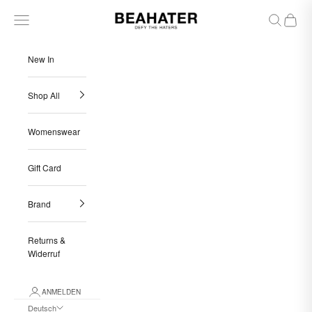
Zum Inhalt springen
BEAHATER
Menü
Suchen
Warenk
New In
Shop All
Womenswear
Gift Card
Brand
Returns &
Widerruf
ANMELDEN
Deutsch