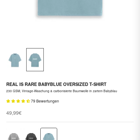
REAL IS RARE BABYBLUE OVERSIZED T-SHIRT
230 GSM, Vintage-Waschung & carbonisierte Baumwolle in zartem Babyblau
79 Bewertungen
Angebot
49,99€