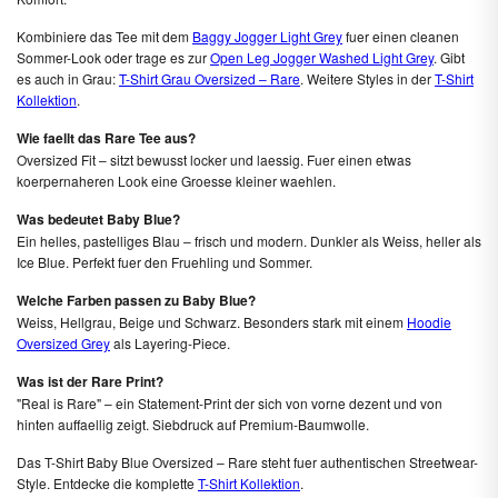
Kombiniere das Tee mit dem
Baggy Jogger Light Grey
fuer einen cleanen
Sommer-Look oder trage es zur
Open Leg Jogger Washed Light Grey
. Gibt
es auch in Grau:
T-Shirt Grau Oversized – Rare
. Weitere Styles in der
T-Shirt
Kollektion
.
Wie faellt das Rare Tee aus?
Oversized Fit – sitzt bewusst locker und laessig. Fuer einen etwas
koerpernaheren Look eine Groesse kleiner waehlen.
Was bedeutet Baby Blue?
Ein helles, pastelliges Blau – frisch und modern. Dunkler als Weiss, heller als
Ice Blue. Perfekt fuer den Fruehling und Sommer.
Welche Farben passen zu Baby Blue?
Weiss, Hellgrau, Beige und Schwarz. Besonders stark mit einem
Hoodie
Oversized Grey
als Layering-Piece.
Was ist der Rare Print?
"Real is Rare" – ein Statement-Print der sich von vorne dezent und von
hinten auffaellig zeigt. Siebdruck auf Premium-Baumwolle.
Das T-Shirt Baby Blue Oversized – Rare steht fuer authentischen Streetwear-
Style. Entdecke die komplette
T-Shirt Kollektion
.