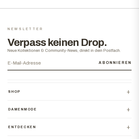
NEWSLETTER
Verpass keinen Drop.
Neue Kollektionen & Community-News, direkt in dein Postfach.
ABONNIEREN
+
SHOP
Neuheiten
+
T-Shirts
DAMENMODE
Hoodies & Zips
Damenmode
Hosen & Shorts
+
Damen Oberteile
ENTDECKEN
Caps & Accessoires
Damen Hosen
Essentials
Streetwear Guide