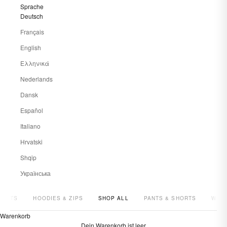
Sprache
Deutsch
Français
English
Ελληνικά
Nederlands
Dansk
Español
Italiano
Hrvatski
Shqip
Українська
SHIRTS
HOODIES & ZIPS
SHOP ALL
PANTS & SHORTS
WOM
Warenkorb
Dein Warenkorb ist leer